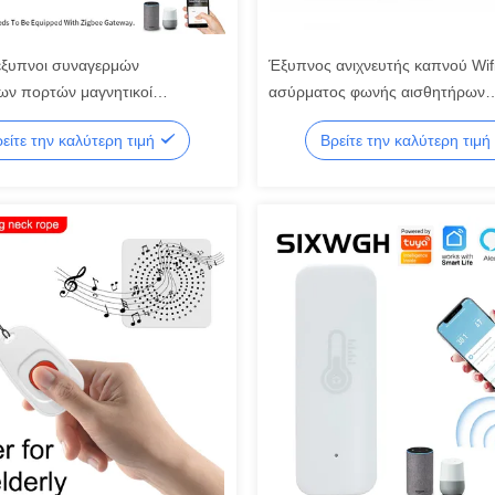
 έξυπνοι συναγερμών
Έξυπνος ανιχνευτής καπνού Wifi
ων πορτών μαγνητικοί
ασύρματος φωνής αισθητήρων
ες παραθύρων πορτών ZigBee
συναγερμών Doorbell
είτε την καλύτερη τιμή
Βρείτε την καλύτερη τιμή
ασύρματοι