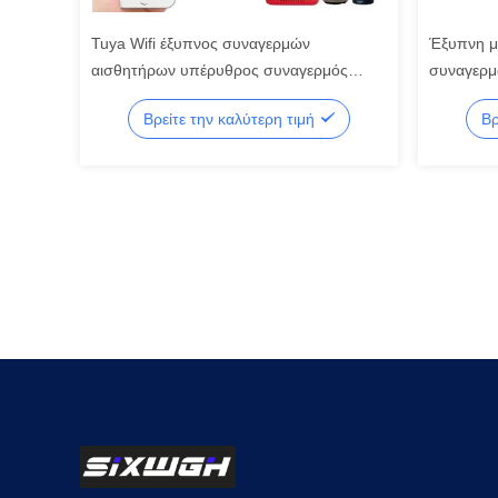
Tuya Wifi έξυπνος συναγερμών
Έξυπνη μ
αισθητήρων υπέρυθρος συναγερμός
συναγερ
αισθητήρων AI ευφυής υπέρυθρος
Βρείτε την καλύτερη τιμή
Βρ
έξυπνος