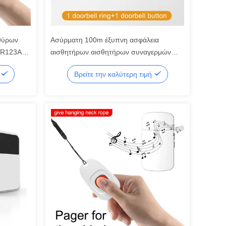
θύρων
Ασύρματη 100m έξυπνη ασφάλεια
CR123A
αισθητήρων αισθητήρων συναγερμών
που ελέγχει τον αισθητήρα συναγερμών
ή
Βρείτε την καλύτερη τιμή
Zigbee