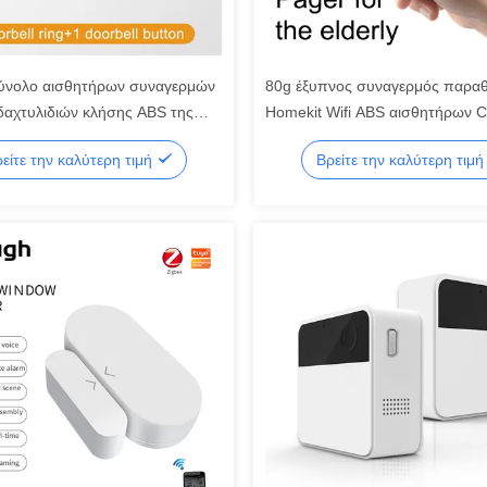
ύνολο αισθητήρων συναγερμών
80g έξυπνος συναγερμός παρα
 δαχτυλιδιών κλήσης ABS της
Homekit Wifi ABS αισθητήρων 
 του '30
συναγερμών
είτε την καλύτερη τιμή
Βρείτε την καλύτερη τιμ