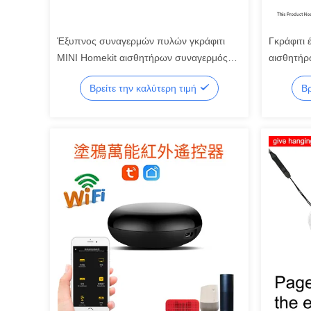
Έξυπνος συναγερμών πυλών γκράφιτι
Γκράφιτι
ΜΙΝΙ Homekit αισθητήρων συναγερμός
αισθητήρ
πορτών εγχώριου ασύρματος ZigBee
αισθητήρ
Βρείτε την καλύτερη τιμή
Βρ
ευφυείς 