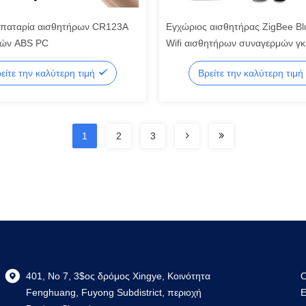
παταρία αισθητήρων CR123A
Εγχώριος αισθητήρας ZigBee Bl
μών ABS PC
Wifi αισθητήρων συναγερμών γκ
έξυπνος
είτε την καλύτερη τιμή
Βρείτε την καλύτερη τιμή
1
2
3
401, Νο 7, 3$ος δρόμος Xingye, Κοινότητα
Ο
Fenghuang, Fuyong Subdistrict, περιοχή
Ε