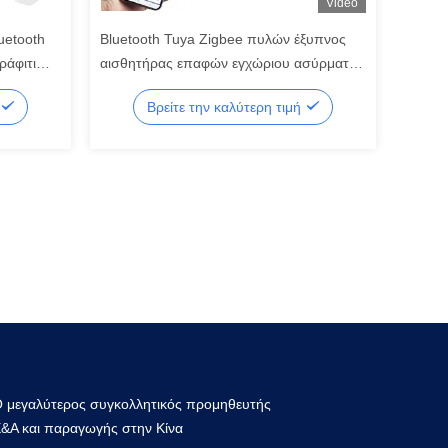
Video
uetooth
Bluetooth Tuya Zigbee πυλών έξυπνος
ράφιτι
αισθητήρας επαφών εγχώριου ασύρματος
ZigBee έξυπνος
Βρείτε την καλύτερη τιμή
 μεγαλύτερος συγκολλητικός προμηθευτής
&Α και παραγωγής στην Κίνα