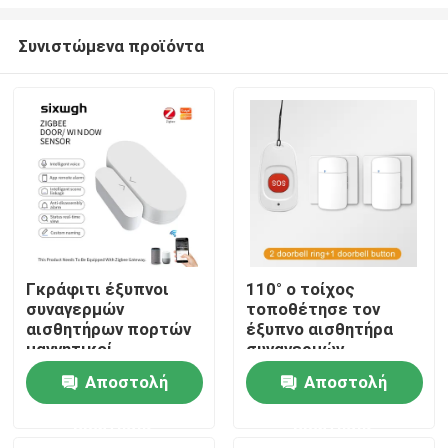
Συνιστώμενα προϊόντα
Γκράφιτι έξυπνοι
110° ο τοίχος
συναγερμών
τοποθέτησε τον
Σπίτι
αισθητήρων πορτών
έξυπνο αισθητήρα
μαγνητικοί
συναγερμών
αισθητήρες
Προϊόντα
Αποστολή
Αποστολή
παραθύρων πορτών
ZigBee ευφυείς
ερώτησης
ερώτησης
ασύρματοι
Περίπου εμείς