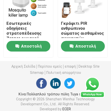
Ασύρματος διακόπτης τηλεχειρισμού
Εσωτερικές
Γκράφιτι PIR
οδηγήσεις
ανθρώπινου
Διακόπτης αφής Zigbee
στρατοπέδευσης
σώματος αισθαμένος
Zapper οικιακού
ανιχνευτών
επανακαταλογηστέες
αισθητήρας κινήσεων
Έξυπνη υποδοχή Wifi
Αποστολή
Αποστολή
ζωύφιου λαμπτήρων
ZigBee ευφυής
κουνουπιών φονικές
ερώτησης
ερώτησης
Έξυπνη υποδοχή Zigbee
Αρχική Σελίδα
Περίπου εμείς
επαφή
Desktop Site
Sitemap
Πολιτική απορρήτου
Έξυπνη υποδοχή Homekit
Μόνος - τροφοδοτημένος ασύρματος διακόπτης
Κίνα Πολλαπλού τρόπου πύλη Tuya supplier.
Copyright © 2026 Shenzhen Wenhui Technology
Development Co., Ltd.. All Rights Reserved.
Έξυπνος αισθητήρας συναγερμού
Developed by
ECER