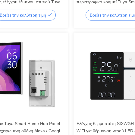
ς ελέγχου έξυπνου σπιτιού Tuya
περιστροφικό κουμπί Tuya Sma
igbee Gateway Εφαρμογή φωνής
App για έλεγχο σκηνής HVAC 
Βρείτε την καλύτερη τιμή
Βρείτε την καλύτερη τι
ή φόντου Multi-Scenario Bar
Οικιακή αυτοματοποίηση
ών Tuya Smart Home Hub Panel
Ελέγχος θερμοστάτη SIXWGH
γχειρωμένη οθόνη Alexa / Google
WiFi για θέρμανση νερού LED