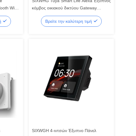
e
SIXWHG Tuya Smart Life Alexa Έξυπνος
ooth WiFi
κόμβος οικιακού δικτύου Gateway
er
Πολυλειτουργικός Έλεγχος νοημοσύνης
μή
Βρείτε την καλύτερη τιμή
e
ολόκληρου του σπιτιού για συσκευές
Bluetooth Zigbee
ε
SIXWGH 4-ιντσών Έξυπνο Πάνελ