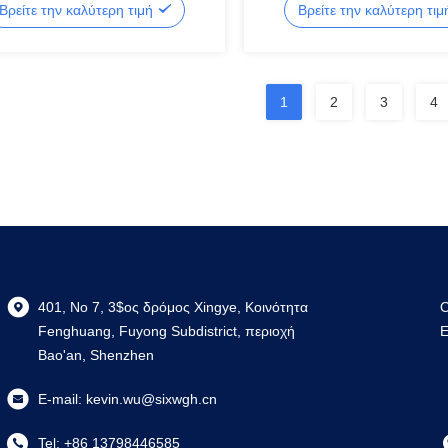
Βρείτε την καλύτερη τιμή
Βρείτε την καλύτερη τι
ρασίας για ξενοδοχεία ηλεκτρικού
προγραμματισμού ρυθμιστή
ου
θερμοκρασίας Android Flip H
1
2
3
4
401, Νο 7, 3$ος δρόμος Xingye, Κοινότητα
Ο
Fenghuang, Fuyong Subdistrict, περιοχή
Ε
Bao'an, Shenzhen
E-mail:
kevin.wu@sixwgh.cn
Tel:
+86 13798446585