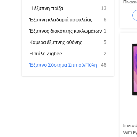
Πίνακα
Η έξυπνη πρίζα
13
WiFi Z
μουσικ
Έξυπνη κλειδαριά ασφαλείας
6
Έξυπνος διακόπτης κυκλωμάτων
1
Καμερα έξυπνης οθόνης
5
Η πύλη Zigbee
2
Έξυπνο Σύστημα Σπιτιού/Πύλη
46
5 ιντσ
WiFi Ε