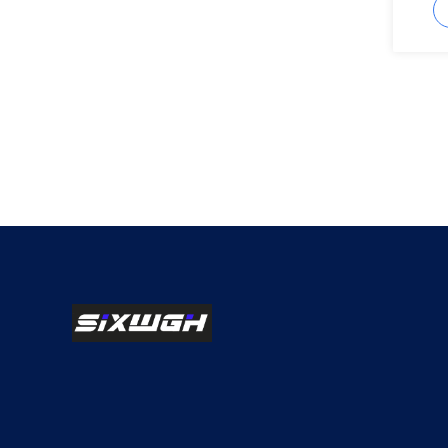
θερμοκ
δαπέδ