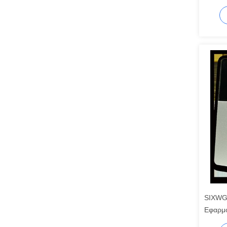
Home A
ενέργει
χώρο
SIXWGH
Εφαρμο
φορτίο