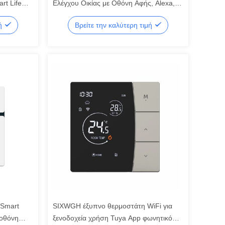
rt Life
Ελέγχου Οικίας με Οθόνη Αφής, Alexa,
US / EU
Tuya Gateway, Ενσωματωμένο Κόμβο
μή
Βρείτε την καλύτερη τιμή
Zigbee 3.0, Φωνητικό Έλεγχο, Επιτοίχια
Τοποθέτηση, AIoT
 Smart
SIXWGH έξυπνο θερμοστάτη WiFi για
 οθόνη
ξενοδοχεία χρήση Tuya App φωνητικό