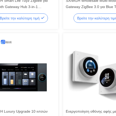
 Smart Life Tuyz Zigbee για
SXIWGH Wholesale Multi-Mod
oth Gateway Hub 3-in-1
Gateway ZigBee 3.0 για Blue T
ρωτόκολλο φορτιστή USB
Hub Smart Home Control Cent
Βρείτε την καλύτερη τιμή
Βρείτε την καλύτερη τι
Google Home
Συμβατό με Tuya Google Hom
 Luxury Upgrade 10 ιντσών
Ενεργοποίηση οθόνης αφής μ