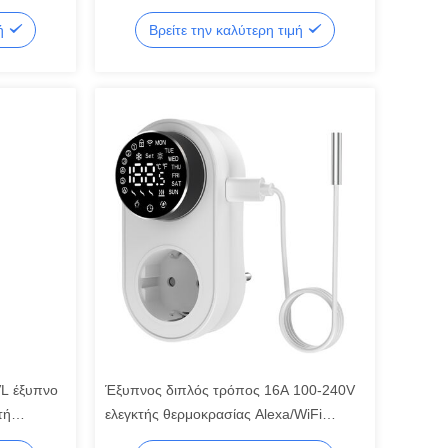
έλεγχο Ηλεκτρική θέρμανση δαπέδου
μή
Βρείτε την καλύτερη τιμή
16A φορτίο LCD ελεγκτής θερμοκρασίας
L έξυπνο
Έξυπνος διπλός τρόπος 16A 100-240V
τή
ελεγκτής θερμοκρασίας Alexa/WiFi
συνδεσιμότητα LED Knob Temp