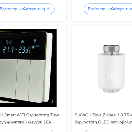
utomation Gateway Ηλεκτρική
αφής ηλεκτρική θερμοκρασία
Βρείτε την καλύτερη τιμή
Βρείτε την καλύτερη τι
α για έξυπνα σπίτια σε εξωτερικό
 Smart WiFi Θερμοστάτη Tuya
SIXWGH Tuya Zigbee 3.0 TRV
γή φωνητικού ελέγχου 16A
θερμοστάτη OLED ακτινοβολη
 LCD Προγραμματισμός
ενεργοποιητή βαλβίδας