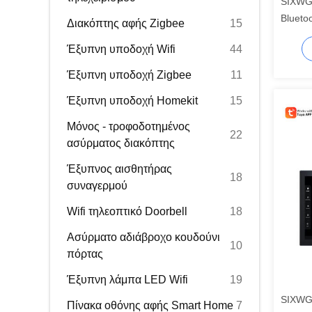
SIXWGH
Blueto
Διακόπτης αφής Zigbee
15
Πολυπ
Έξυπνη υποδοχή Wifi
44
Alexa/
Έξυπνη υποδοχή Zigbee
11
Έξυπνη υποδοχή Homekit
15
Μόνος - τροφοδοτημένος
22
ασύρματος διακόπτης
Έξυπνος αισθητήρας
18
συναγερμού
Wifi τηλεοπτικό Doorbell
18
Ασύρματο αδιάβροχο κουδούνι
10
πόρτας
Έξυπνη λάμπα LED Wifi
19
SIXWGH
Πίνακα οθόνης αφής Smart Home
7