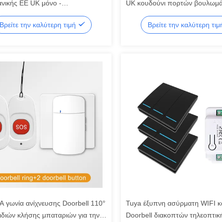
ανικής ΕΕ UK μόνο -
UK κουδούνι πορτών βουλωμ
οτημένο αδιάβροχο κουδούνι
αδιάβροχο
Βρείτε την καλύτερη τιμή
Βρείτε την καλύτερη τι
ν 150M
 γωνία ανίχνευσης Doorbell 110°
Tuya έξυπνη ασύρματη WIFI 
ιδιών κλήσης μπαταριών για την
Doorbell διακοπτών τηλεοπτικ