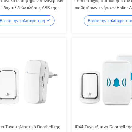
 σύνολο αισθητήρων συναγερμών
10m ο τοίχος τοποθέτησε τον 
ll δαχτυλιδιών κλήσης ABS της
αισθητήρων κινήσεων Halter 
ας του '30
Doorbell δαχτυλιδιών κλήσης
Βρείτε την καλύτερη τιμή
Βρείτε την καλύτερη τι
α Tuya τηλεοπτικό Doorbell της
IP44 Tuya έξυπνο Doorbell τ