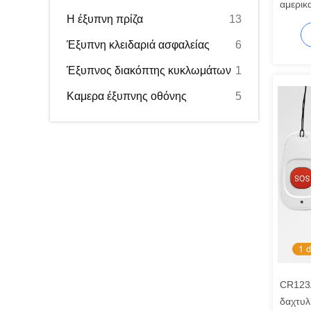
αμερικ
Η έξυπνη πρίζα
13
τροφοδ
πορτώ
Έξυπνη κλειδαριά ασφαλείας
6
Έξυπνος διακόπτης κυκλωμάτων
1
Καμερα έξυπνης οθόνης
5
CR123A
δαχτυλ