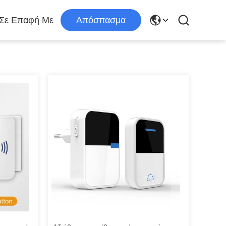
 Σε Επαφή Με
Απόσπασμα