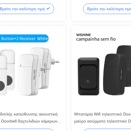
ια λαιμών σας
Βρείτε την καλύτερη τιμή
Βρείτε την καλύτερη τι
διπλής κατεύθυνσης ακουστική
Μπαταρία Wifi τηλεοπτικό Door
 Doorbell δαχτυλιδιών κάμερων
μαύρο ασύρματο τηλεοπτικό D
είας HD30W ασύρματη
Fi