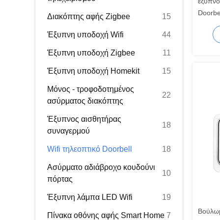
έξυπνο
Doorbe
Διακόπτης αφής Zigbee
15
δεκαετί
Έξυπνη υποδοχή Wifi
44
Έξυπνη υποδοχή Zigbee
11
Έξυπνη υποδοχή Homekit
15
Μόνος - τροφοδοτημένος
22
ασύρματος διακόπτης
Έξυπνος αισθητήρας
18
συναγερμού
Wifi τηλεοπτικό Doorbell
18
Ασύρματο αδιάβροχο κουδούνι
10
πόρτας
Έξυπνη λάμπα LED Wifi
19
Βούλωμ
Πίνακα οθόνης αφής Smart Home
7