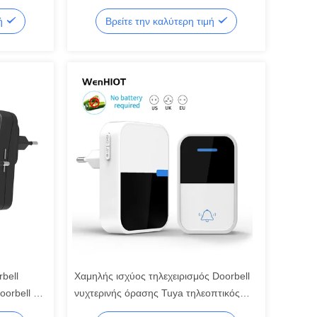
Doorbell κάμερα Wifi
μή
Βρείτε την καλύτερη τιμή
bell
Χαμηλής ισχύος τηλεχειρισμός Doorbell
oorbell WI
νυχτερινής όρασης Tuya τηλεοπτικός
Doorbell 180°