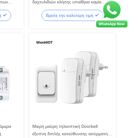
άτων
δαχτυλιδιών κλήσης υπαίθρια καμία
καλωδίωση μόνη - τροφοδοτημένο
μή
Βρείτε την καλύτερη τιμή
αδιάβροχο Doorbell 300M
κάμερα
Μικρή μαύρη τηλεοπτική Doorbell
ή
έξυπνη διπλής κατεύθυνσης ασύρματη