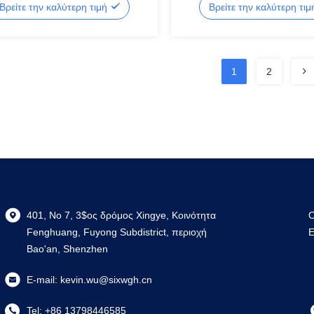
Βρείτε την καλύτερη τιμή
Βρείτε την καλύτερη τι
1
2
401, Νο 7, 3$ος δρόμος Xingye, Κοινότητα
Ο
Fenghuang, Fuyong Subdistrict, περιοχή
Ε
Bao'an, Shenzhen
E-mail:
kevin.wu@sixwgh.cn
Tel:
+86 13798446585