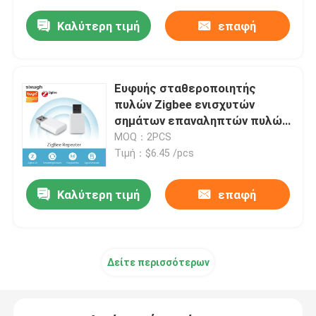
Καλύτερη τιμή
επαφή
Ευφυής σταθεροποιητής
πυλών Zigbee ενισχυτών
σημάτων επαναληπτών πυλών
ZigBee γκράφιτι
MOQ：2PCS
Τιμή：$6.45 /pcs
Καλύτερη τιμή
επαφή
Δείτε περισσότερων