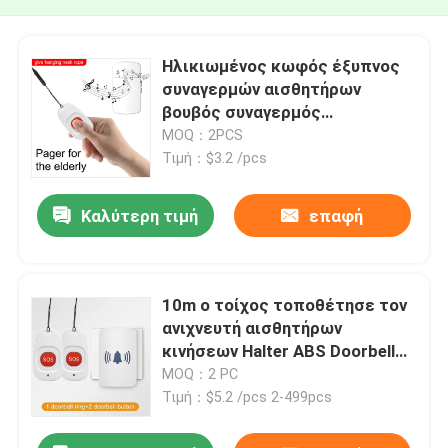
Ηλικιωμένος κωφός έξυπνος
συναγερμών αισθητήρων
βουβός συναγερμός
αισθητήρων κινήσεων
MOQ：2PCS
κουμπιών έξυπνος
Τιμή：$3.2 /pcs
Καλύτερη τιμή
επαφή
10m ο τοίχος τοποθέτησε τον
ανιχνευτή αισθητήρων
κινήσεων Halter ABS Doorbell
δαχτυλιδιών κλήσης
MOQ：2 PC
Τιμή：$5.2 /pcs 2-499pcs