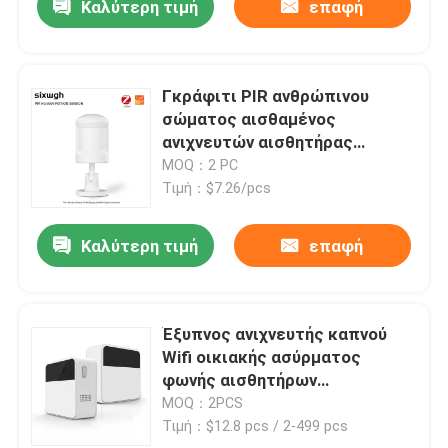
Καλύτερη τιμή
επαφή
Γκράφιτι PIR ανθρώπινου
σώματος αισθαμένος
ανιχνευτών αισθητήρας
κινήσεων ZigBee ευφυής
MOQ：2 PC
Τιμή：$7.26/pcs
Καλύτερη τιμή
επαφή
Έξυπνος ανιχνευτής καπνού
Wifi οικιακής ασύρματος
φωνής αισθητήρων
συναγερμών Doorbell
MOQ：2PCS
Τιμή：$12.8 pcs / 2-499 pcs