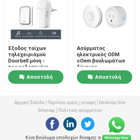
Alexa
Ασύρματος διακόπτης τηλεχειρισμού
Διακόπτης αφής Zigbee
Έξοδος τοίχων
Ασύρματος
τηλεχειρισμού
ηλεκτρικός ODM
Έξυπνη υποδοχή Wifi
Doorbell μόνη -
cOem βουλωμάτων
τροφοδοτημένη
δύναμης
αδιάβροχη 150M
τηλεχειρισμού
Έξυπνη υποδοχή Zigbee
Αποστολή
Αποστολή
υποδοχή λαμπτήρων
διακοπτών εξόδου
τηλεχειρισμού
SIXWGH
ερώτησης
ερώτησης
ελαφριά
Έξυπνη υποδοχή Homekit
Αρχική Σελίδα
Περίπου εμείς
επαφή
Desktop Site
Sitemap
Πολιτική απορρήτου
Μόνος - τροφοδοτημένος ασύρματος διακόπτης
Έξυπνος αισθητήρας συναγερμού
Κίνα Βούλωμα υποδοχών δύναμης supplier.