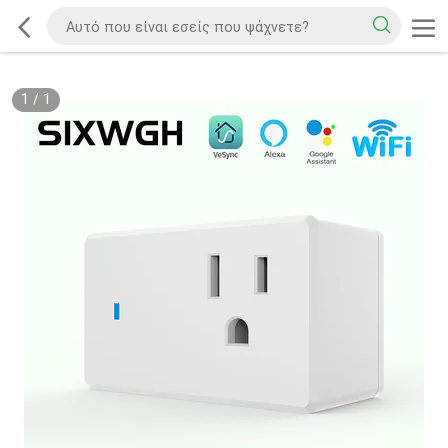
1
/
1