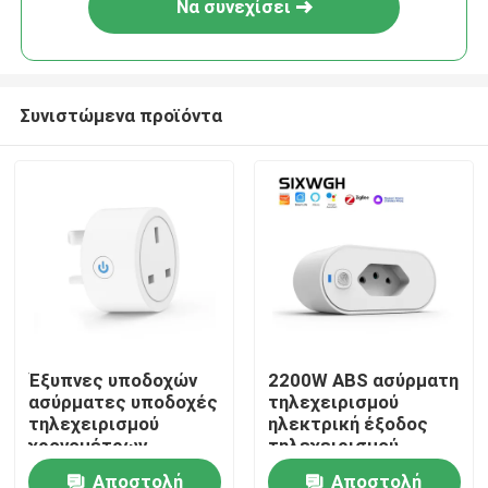
Να συνεχίσει
Συνιστώμενα προϊόντα
Σπίτι
Έξυπνες υποδοχών
2200W ABS ασύρματη
ασύρματες υποδοχές
τηλεχειρισμού
Προϊόντα
τηλεχειρισμού
ηλεκτρική έξοδος
χρονομέτρων
τηλεχειρισμού
οργάνων ελέγχου
υποδοχών άσπρη
Αποστολή
Αποστολή
Περίπου εμείς