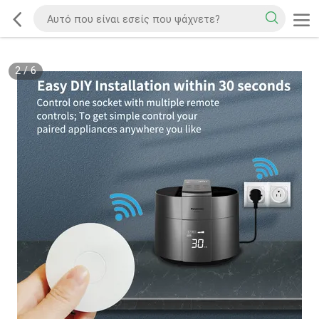
2
/
6