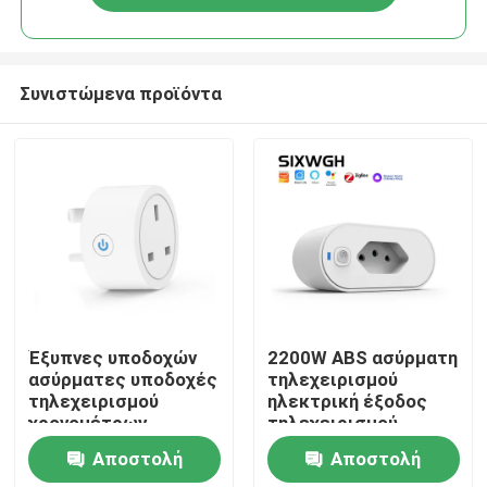
Συνιστώμενα προϊόντα
Σπίτι
Έξυπνες υποδοχών
2200W ABS ασύρματη
ασύρματες υποδοχές
τηλεχειρισμού
τηλεχειρισμού
ηλεκτρική έξοδος
Προϊόντα
χρονομέτρων
τηλεχειρισμού
οργάνων ελέγχου
υποδοχών άσπρη
Αποστολή
Αποστολή
δύναμης
Περίπου εμείς