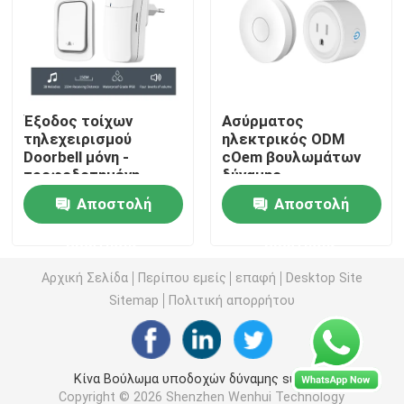
Ασύρματος διακόπτης τηλεχειρισμού
Διακόπτης αφής Zigbee
Έξοδος τοίχων
Ασύρματος
τηλεχειρισμού
ηλεκτρικός ODM
Doorbell μόνη -
cOem βουλωμάτων
Έξυπνη υποδοχή Wifi
τροφοδοτημένη
δύναμης
αδιάβροχη 150M
τηλεχειρισμού
Αποστολή
Αποστολή
υποδοχή λαμπτήρων
διακοπτών εξόδου
Έξυπνη υποδοχή Zigbee
τηλεχειρισμού
SIXWGH
ερώτησης
ερώτησης
ελαφριά
Έξυπνη υποδοχή Homekit
Αρχική Σελίδα
Περίπου εμείς
επαφή
Desktop Site
Sitemap
Πολιτική απορρήτου
Μόνος - τροφοδοτημένος ασύρματος διακόπτης
Κίνα Βούλωμα υποδοχών δύναμης supplier.
Έξυπνος αισθητήρας συναγερμού
Copyright © 2026 Shenzhen Wenhui Technology