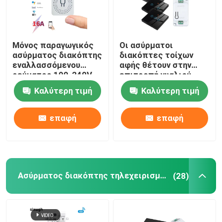
Μόνος παραγωγικός
Οι ασύρματοι
ασύρματος διακόπτης
διακόπτες τοίχων
εναλλασσόμενου
αφής θέτουν στην
ρεύματος 100-240V
επιτροπή γυαλιού
Homekit διακοπτών
πολυτέλειας RF433
Καλύτερη τιμή
Καλύτερη τιμή
Zigbee έξυπνος
1gang το διακόπτη
τηλεχειρισμού
επαφή
επαφή
Ασύρματος διακόπτης τηλεχειρισμού
(28)