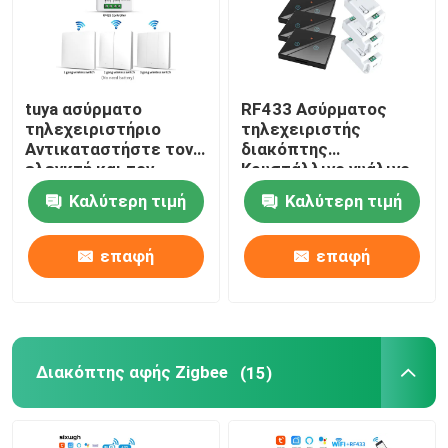
tuya ασύρματο
RF433 Ασύρματος
τηλεχειριστήριο
τηλεχειριστής
Αντικαταστήστε τον
διακόπτης
ελεγκτή και τον
Κρυστάλλινο γυάλινο
δέκτη να ταιριάζουν
πάνελ Αγγίξτε
Καλύτερη τιμή
Καλύτερη τιμή
με το module tuya
διακόπτη με
υποστήριξη google
διακόπτη 10A
alexa φωνητικό
αναδιοργανώστε το
επαφή
επαφή
έλεγχο
παλιό κύκλωμα
έκδοσης
Διακόπτης αφής Zigbee
(15)