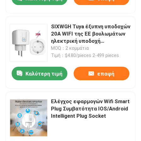
SIXWGH Tuya έξυπνη υποδοχών
20A WIFI της ΕΕ βουλωμάτων
ηλεκτρική υποδοχή
βουλωμάτων εξόδου έξυπνη
MOQ：2 κομμάτια
Τιμή：$4.80/pieces 2-499 pieces
Καλύτερη τιμή
επαφή
Σπίτι
Ελέγχος εφαρμογών Wifi Smart
Plug Συμβατότητα IOS/Android
Intelligent Plug Socket
Προϊόντα
Περίπου εμείς