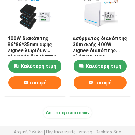
400W διακόπτης
ασύρματος διακόπτης
86*86*35mm αφής
30m αφής 400W
Zigbee λωρίδων
Zigbee διακόπτης
ελαφρύς διακόπτης
ελέγχου Tuya
αφής γυαλιού
Καλύτερη τιμή
Καλύτερη τιμή
επαφή
επαφή
Δείτε περισσότερων
Αρχική Σελίδα
Περίπου εμείς
επαφή
Desktop Site