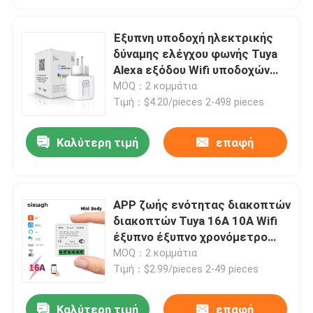
Έξυπνη υποδοχή ηλεκτρικής
δύναμης ελέγχου φωνής Tuya
Alexa εξόδου Wifi υποδοχών
βουλωμάτων της ΕΕ
MOQ：2 κομμάτια
Τιμή：$4.20/pieces 2-498 pieces
Καλύτερη τιμή
επαφή
APP ζωής ενότητας διακοπτών
διακοπτών Tuya 16A 10A Wifi
έξυπνο έξυπνο χρονόμετρο
ηλεκτρονόμων φωνής
MOQ：2 κομμάτια
διακοπτών τηλεχειρισμού
Τιμή：$2.99/pieces 2-49 pieces
Καλύτερη τιμή
επαφή