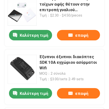
τοίχων αφής θέτουν στην
επιτροπή γυαλιού
πολυτέλειας RF433 1gang το
Τιμή：$2.30 - $4.50/pieces
διακόπτη τηλεχειρισμού
Καλύτερη τιμή
επαφή
Έξυπνοι έξυπνοι διακόπτες
SDK 10A εγχώριου ασύρματοι
Wifi
MOQ：2 σύνολα
Τιμή：$3.00/sets 2-49 sets
Καλύτερη τιμή
επαφή