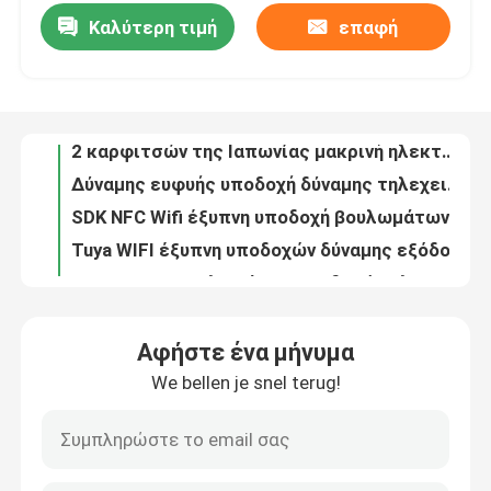
Καλύτερη τιμή
επαφή
Tuya WIFI βουλωμάτων υποδοχών έξυπνη υποδοχή βουλωμάτων των εγχώριων ΗΠΑ Wifi έξυπνη
Ελαφριά υποδοχή Au Wifi της ΕΕ UK ΗΠΑ Tuya WiFi διακοπτών υποδοχών συνήθειας ασύρματη
Γύρος εργοστασίων
2 καρφιτσών της Ιαπωνίας μακρινή ηλεκτρική έξοδος Tuya υποδοχών βουλωμάτων WIFI έξυπνη
Δύναμης ευφυής υποδοχή δύναμης τηλεχειρισμού υποδοχών SDK Tuya έξυπνη
Ποιοτικός έλεγχος
SDK NFC Wifi έξυπνη υποδοχή βουλωμάτων υποδοχών 16A έξυπνη
Tuya WIFI έξυπνη υποδοχών δύναμης εξόδου υποδοχή 16A 220V 127V 50Hz πατωμάτων της Βραζιλίας τυποποιημένη έξυπνη
Μας ελάτε σε επαφή με
WIFI της ΕΕ βουλωμάτων υποδοχών ηλεκτρική ελεγχόμενη Wifi υποδοχή εγχώριας αυτοματοποίησης Tuya έξυπνη
10A έξυπνη υποδοχών υποδοχή τοίχων ηλεκτρικής ενέργειας χρονομέτρων τηλεχειρισμού αμερικανικών WIFI
Ζητήστε ένα απόσπασμα
Tuya WIFI έξυπνη υποδοχών 16A της ΕΕ βουλωμάτων Tuya φωνής ελέγχου υποδοχή λαμπών φωτός δύναμης έξυπνη
Αμερικανικών βουλωμάτων WIFI έξυπνη υποδοχών 16A υποδοχή βουλωμάτων Tuya Wifi ζωής προσαρμοστών έξυπνη
Έξυπνος διακόπτης Homekit
Αφήστε ένα μήνυμα
Έξυπνη υποδοχή Zigbee εγχώριας αυτοματοποίησης υποδοχών τοίχων Wifi αμερικανικών βουλωμάτων ασύρματη υπαίθρια
We bellen je snel terug!
Το Tuya 3,0 βρετανικό βούλωμα υποδοχών Zigbee έξυπνο πραγματοποιεί την έξυπνη υποδοχή βολβών Wifi
Έξυπνοι διακόπτες Wifi
Έξυπνη Wifi βουλωμάτων της ΕΕ υποδοχών λαμπών φωτός Zigbee μακρινή υποδοχή διακοπτών Tuya
Αμερικανικών βουλωμάτων έξυπνη Homekit υποδοχών 16A 2 υποδοχή βουλωμάτων καρφιτσών DIY Wifi
Έξυπνος διακόπτης Zigbee
SIXWGH τηλεχειρισμού λαμπτήρων υποδοχών ηλεκτρονικός της ΕΕ διακόπτης κινητικής ενέργειας βουλωμάτων αδιάβροχος