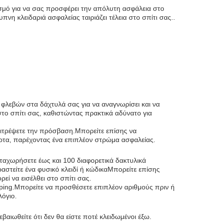
ασμό για να σας προσφέρει την απόλυτη ασφάλεια στο
υπνη κλειδαριά ασφαλείας ταιριάζει τέλεια στο σπίτι σας..
α φλεβών στα δάχτυλά σας για να αναγνωρίσει και να
το σπίτι σας, καθιστώντας πρακτικά αδύνατο για
 επιτρέψετε την πρόσβαση.Μπορείτε επίσης να
πόρτα, παρέχοντας ένα επιπλέον στρώμα ασφαλείας.
ταχωρήσετε έως και 100 διαφορετικά δακτυλικά
αστείτε ένα φυσικό κλειδί ή κώδικαΜπορείτε επίσης
ί να εισέλθει στο σπίτι σας.
eping.Μπορείτε να προσθέσετε επιπλέον αριθμούς πριν ή
όγιο.
αιωθείτε ότι δεν θα είστε ποτέ κλειδωμένοι έξω.