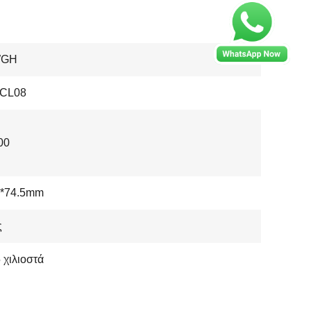
WGH
CL08
00
5*74.5mm
ς
 χιλιοστά