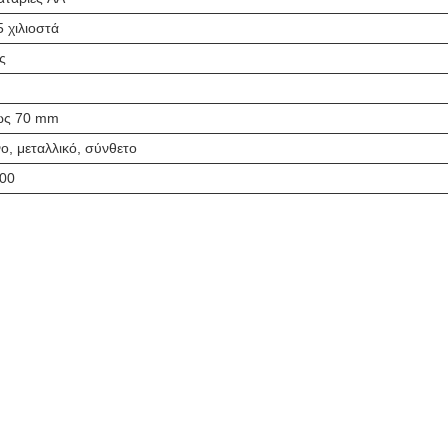
 χιλιοστά
ς
ως 70 mm
ο, μεταλλικό, σύνθετο
00