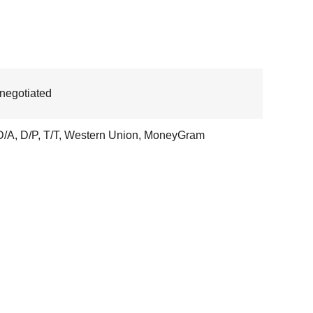
 negotiated
D/A, D/P, T/T, Western Union, MoneyGram