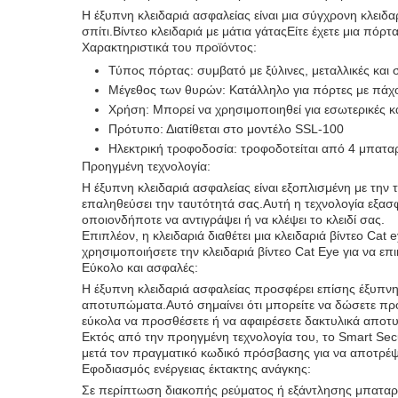
Η έξυπνη κλειδαριά ασφαλείας είναι μια σύγχρονη κλει
σπίτι.Βίντεο κλειδαριά με μάτια γάταςΕίτε έχετε μια πόρτ
Χαρακτηριστικά του προϊόντος:
Τύπος πόρτας: συμβατό με ξύλινες, μεταλλικές και
Μέγεθος των θυρών: Κατάλληλο για πόρτες με πά
Χρήση: Μπορεί να χρησιμοποιηθεί για εσωτερικές κ
Πρότυπο: Διατίθεται στο μοντέλο SSL-100
Ηλεκτρική τροφοδοσία: τροφοδοτείται από 4 μπαταρ
Προηγμένη τεχνολογία:
Η έξυπνη κλειδαριά ασφαλείας είναι εξοπλισμένη με την 
επαληθεύσει την ταυτότητά σας.Αυτή η τεχνολογία εξασ
οποιονδήποτε να αντιγράψει ή να κλέψει το κλειδί σας.
Επιπλέον, η κλειδαριά διαθέτει μια κλειδαριά βίντεο Ca
χρησιμοποιήσετε την κλειδαριά βίντεο Cat Eye για να επ
Εύκολο και ασφαλές:
Η έξυπνη κλειδαριά ασφαλείας προσφέρει επίσης έξυπν
αποτυπώματα.Αυτό σημαίνει ότι μπορείτε να δώσετε πρόσ
εύκολα να προσθέσετε ή να αφαιρέσετε δακτυλικά αποτυπ
Εκτός από την προηγμένη τεχνολογία του, το Smart Sec
μετά τον πραγματικό κωδικό πρόσβασης για να αποτρέψε
Εφοδιασμός ενέργειας έκτακτης ανάγκης:
Σε περίπτωση διακοπής ρεύματος ή εξάντλησης μπαταριών