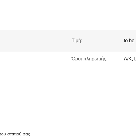
Τιμή:
to be
Όροι πληρωμής:
Λ/Κ, 
του σπιτιού σας