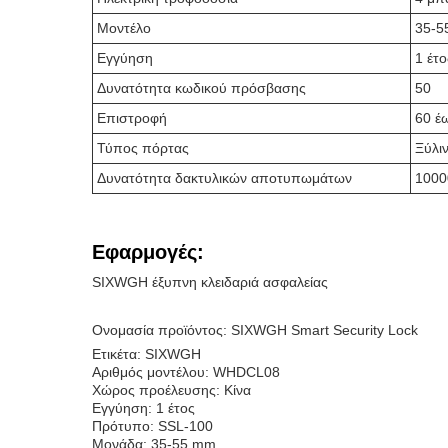
Μοντέλο
35-55
Εγγύηση
1 έτο
Δυνατότητα κωδικού πρόσβασης
50
Επιστροφή
60 έ
Τύπος πόρτας
Ξύλιν
Δυνατότητα δακτυλικών αποτυπωμάτων
1000
Εφαρμογές:
SIXWGH έξυπνη κλειδαριά ασφαλείας
Ονομασία προϊόντος: SIXWGH Smart Security Lock
Ετικέτα: SIXWGH
Αριθμός μοντέλου: WHDCL08
Χώρος προέλευσης: Κίνα
Εγγύηση: 1 έτος
Πρότυπο: SSL-100
Μονάδα: 35-55 mm