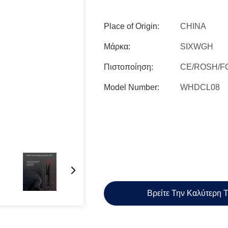
Place of Origin:
CHINA
Μάρκα:
SIXWGH
Πιστοποίηση:
CE/ROSH/F
Model Number:
WHDCL08
Βρείτε Την Καλύτερη 