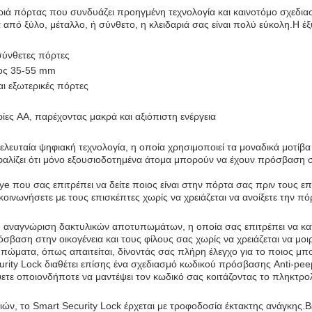
δαριά πόρτας που συνδυάζει προηγμένη τεχνολογία και καινοτόμο σχεδι
α από ξύλο, μέταλλο, ή σύνθετο, η κλειδαριά σας είναι πολύ εύκολη.Η έξ
 σύνθετες πόρτες
χος 35-55 mm
αι εξωτερικές πόρτες
ίες AA, παρέχοντας μακρά και αξιόπιστη ενέργεια
τελευταία ψηφιακή τεχνολογία, η οποία χρησιμοποιεί τα μοναδικά μοτίβ
φαλίζει ότι μόνο εξουσιοδοτημένα άτομα μπορούν να έχουν πρόσβαση σ
t eye που σας επιτρέπει να δείτε ποιος είναι στην πόρτα σας πριν τους
ικοινωνήσετε με τους επισκέπτες χωρίς να χρειάζεται να ανοίξετε την 
η αναγνώριση δακτυλικών αποτυπωμάτων, η οποία σας επιτρέπει να κα
βαση στην οικογένεια και τους φίλους σας χωρίς να χρειάζεται να μοιρ
ώματα, όπως απαιτείται, δίνοντάς σας πλήρη έλεγχο για το ποιος μπορε
urity Lock διαθέτει επίσης ένα σχεδιασμό κωδικού πρόσβασης Anti-pe
τε οποιονδήποτε να μαντέψει τον κωδικό σας κοιτάζοντας το πληκτρολ
, το Smart Security Lock έρχεται με τροφοδοσία έκτακτης ανάγκης.Βεβ