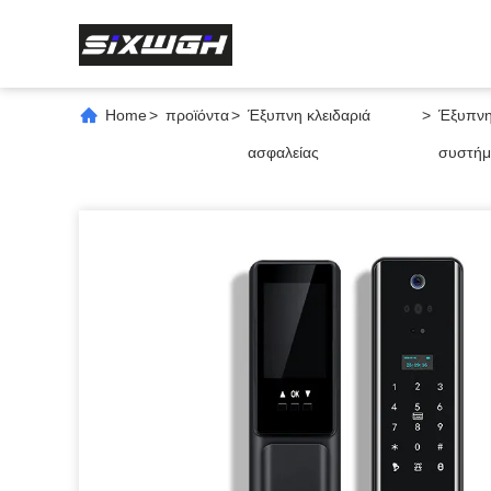
Home
>
προϊόντα
>
Έξυπνη κλειδαριά
>
Έξυπνη 
ασφαλείας
συστήμ