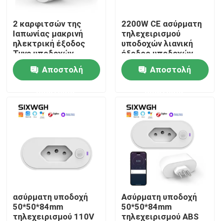
2 καρφιτσών της
2200W CE ασύρματη
Γύρος εργοστασίων
Ιαπωνίας μακρινή
τηλεχειρισμού
ηλεκτρική έξοδος
υποδοχών λιανική
Tuya υποδοχών
έξοδος υποδοχών
Ποιοτικός έλεγχος
βουλωμάτων WIFI
κιβωτίων ασύρματη
Αποστολή
Αποστολή
έξυπνη
ερώτησης
ερώτησης
Μας ελάτε σε επαφή με
Ζητήστε ένα απόσπασμα
Έξυπνος διακόπτης Homekit
Έξυπνοι διακόπτες Wifi
ασύρματη υποδοχή
Ασύρματη υποδοχή
50*50*84mm
50*50*84mm
Έξυπνος διακόπτης Zigbee
τηλεχειρισμού 110V
τηλεχειρισμού ABS