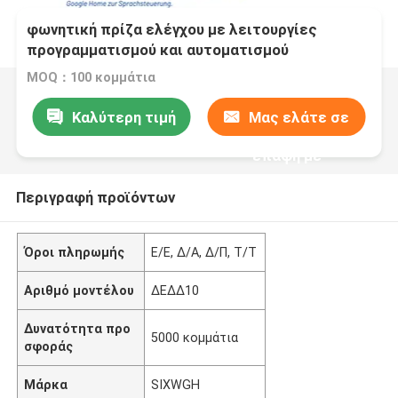
Tuya wifi έξυπνη πρίζα Απομακρυσμένη &
φωνητική πρίζα ελέγχου με λειτουργίες
προγραμματισμού και αυτοματισμού
υποστηρίζει το φωνητικό έλεγχο Alexa
MOQ：100 κομμάτια
Καλύτερη τιμή
Μας ελάτε σε
επαφή με
Περιγραφή προϊόντων
Όροι πληρωμής
Ε/Ε, Δ/Α, Δ/Π, Τ/Τ
Αριθμό μοντέλου
ΔΕΔΔ10
Δυνατότητα προ
5000 κομμάτια
σφοράς
Μάρκα
SIXWGH