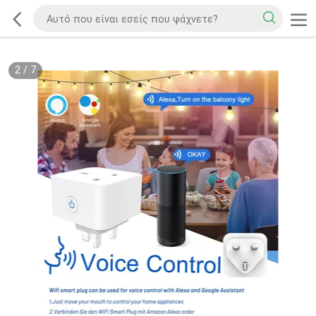
2
/
7