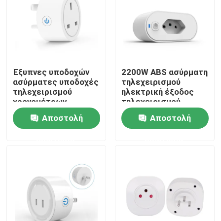
Έξυπνες υποδοχών
2200W ABS ασύρματη
ασύρματες υποδοχές
τηλεχειρισμού
τηλεχειρισμού
ηλεκτρική έξοδος
χρονομέτρων
τηλεχειρισμού
οργάνων ελέγχου
υποδοχών άσπρη
Αποστολή
Αποστολή
δύναμης
τηλεχειρισμού
ερώτησης
ερώτησης
βρετανικών WIFI
Σπίτι
Προϊόντα
Περίπου εμείς