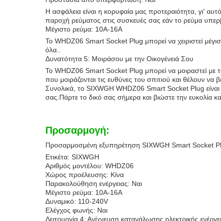
Η ασφάλεια είναι η κορυφαία μας προτεραιότητα, γι' α
παροχή ρεύματος στις συσκευές σας εάν το ρεύμα υπερβα
Μέγιστο ρεύμα: 10A-16A
Το WHDZ06 Smart Socket Plug μπορεί να χειριστεί μέγι
όλα..
Δυνατότητα 5: Μοιράσου με την Οικογένειά Σου
Το WHDZ06 Smart Socket Plug μπορεί να μοιραστεί με τα 
που μοιράζονται τις ευθύνες του σπιτιού και θέλουν να
Συνολικά, το SIXWGH WHDZ06 Smart Socket Plug είναι έ
σας.Πάρτε το δικό σας σήμερα και βιώστε την ευκολία κ
Προσαρμογή:
Προσαρμοσμένη εξυπηρέτηση SIXWGH Smart Socket P
Ετικέτα: SIXWGH
Αριθμός μοντέλου: WHDZ06
Χώρος προέλευσης: Κίνα
Παρακολούθηση ενέργειας: Ναι
Μέγιστο ρεύμα: 10A-16A
Δυναμικό: 110-240V
Ελέγχος φωνής: Ναι
Λειτουργία 4: Ανίχνευση κατανάλωσης ηλεκτρικής ενέργε