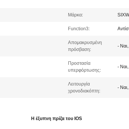
Μάρκα:
SIX
Function3:
Αντί
Απομακρυσμένη
- Ναι,
πρόσβαση:
Προστασία
- Ναι,
υπερφόρτωσης:
Λειτουργία
- Ναι,
χρονοδιακόπτη:
Η έξυπνη πρίζα του IOS