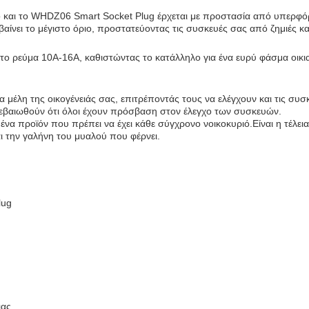
υτό και το WHDZ06 Smart Socket Plug έρχεται με προστασία από υπερφό
ίνει το μέγιστο όριο, προστατεύοντας τις συσκευές σας από ζημιές κ
στο ρεύμα 10A-16A, καθιστώντας το κατάλληλο για ένα ευρύ φάσμα οικι
μέλη της οικογένειάς σας, επιτρέποντάς τους να ελέγχουν και τις συσκευ
 βεβαιωθούν ότι όλοι έχουν πρόσβαση στον έλεγχο των συσκευών.
να προϊόν που πρέπει να έχει κάθε σύγχρονο νοικοκυριό.Είναι η τέλε
αι την γαλήνη του μυαλού που φέρνει.
lug
ιας