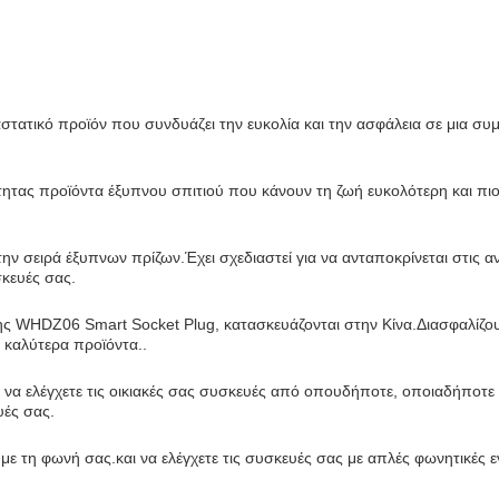
ατικό προϊόν που συνδυάζει την ευκολία και την ασφάλεια σε μια συμ
ητας προϊόντα έξυπνου σπιτιού που κάνουν τη ζωή ευκολότερη και πι
 σειρά έξυπνων πρίζων.Έχει σχεδιαστεί για να ανταποκρίνεται στις α
σκευές σας.
ς WHDZ06 Smart Socket Plug, κατασκευάζονται στην Κίνα.Διασφαλίζου
 καλύτερα προϊόντα..
α ελέγχετε τις οικιακές σας συσκευές από οπουδήποτε, οποιαδήποτε 
υές σας.
ε τη φωνή σας.και να ελέγχετε τις συσκευές σας με απλές φωνητικές εν