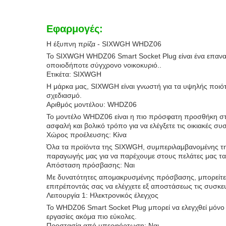
Εφαρμογές:
Η έξυπνη πρίζα - SIXWGH WHDZ06
Το SIXWGH WHDZ06 Smart Socket Plug είναι ένα επαναστ
οποιοδήποτε σύγχρονο νοικοκυριό..
Ετικέτα: SIXWGH
Η μάρκα μας, SIXWGH είναι γνωστή για τα υψηλής ποιότ
σχεδιασμό.
Αριθμός μοντέλου: WHDZ06
Το μοντέλο WHDZ06 είναι η πιο πρόσφατη προσθήκη στην
ασφαλή και βολικό τρόπο για να ελέγξετε τις οικιακές συ
Χώρος προέλευσης: Κίνα
Όλα τα προϊόντα της SIXWGH, συμπεριλαμβανομένης τη
παραγωγής μας για να παρέχουμε στους πελάτες μας τα
Απόσταση πρόσβασης: Ναι
Με δυνατότητες απομακρυσμένης πρόσβασης, μπορείτε ν
επιτρέποντάς σας να ελέγχετε εξ αποστάσεως τις συσκε
Λειτουργία 1: Ηλεκτρονικός έλεγχος
Το WHDZ06 Smart Socket Plug μπορεί να ελεγχθεί μόνο μ
εργασίες ακόμα πιο εύκολες.
Προστασία από υπερφόρτωση: Ναι