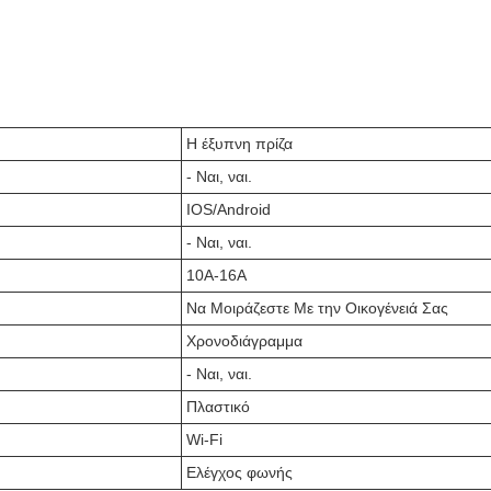
Η έξυπνη πρίζα
- Ναι, ναι.
IOS/Android
- Ναι, ναι.
10Α-16Α
Να Μοιράζεστε Με την Οικογένειά Σας
Χρονοδιάγραμμα
- Ναι, ναι.
Πλαστικό
Wi-Fi
Ελέγχος φωνής