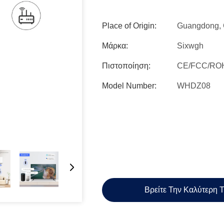
Place of Origin:
Guangdong, 
Μάρκα:
Sixwgh
Πιστοποίηση:
CE/FCC/RO
Model Number:
WHDZ08
Βρείτε Την Καλύτερη 