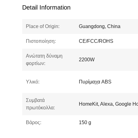
Detail Information
Place of Origin:
Guangdong, China
Πιστοποίηση:
CE/FCC/ROHS
Ανώτατη δύναμη
2200W
φορτίων:
Υλικό:
Πυρίμαχα ABS
Συμβατά
HomeKit, Alexa, Google 
πρωτόκολλα:
Βάρος:
150 g