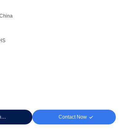
China
HS
Τιμή
Contact Now