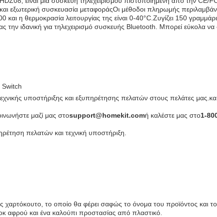
HDZ08, είναι μια συσκευή τηλεχειρισμού πιστοποιημένη από την CE/F
 και εξωτερική συσκευασία μεταφοράςΟι μέθοδοι πληρωμής περιλαμβάνο
0 και η θερμοκρασία λειτουργίας της είναι 0-40°C.Ζυγίζει 150 γραμμάρ
 την ιδανική για τηλεχειρισμό συσκευής Bluetooth. Μπορεί εύκολα να 
 Switch
χνικής υποστήριξης και εξυπηρέτησης πελατών στους πελάτες μας.και ν
οινωνήστε μαζί μας στο
support@homekit.com
ή καλέστε μας στο
1-80
ρέτηση πελατών και τεχνική υποστήριξη.
 χαρτόκουτο, το οποίο θα φέρει σαφώς το όνομα του προϊόντος και το
οκ αφρού και ένα καλούπι προστασίας από πλαστικό.