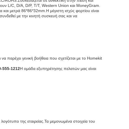
CC/ROHS.Συσκευάζεται σε ανθεκτική στην πίεση και
υν L/C, D/A, D/P, T/T, Western Union και MoneyGram.
ια και μετρά 86*86*32mm.Η μέγιστη ισχύς φορτίου είναι
συνδεθεί με την κινητή συσκευή σας και να
α παρέχει γενική βοήθεια που σχετίζεται με το Homekit
0-555-1212
Η ομάδα εξυπηρέτησης πελατών μας είναι
 λογότυπο της εταιρείας.Τα μεμονωμένα στοιχεία του