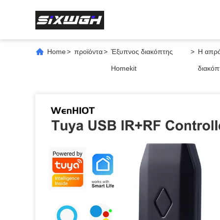
Home
>
προϊόντα
>
Έξυπνος διακόπτης
>
Η απρό
Homekit
διακόπ