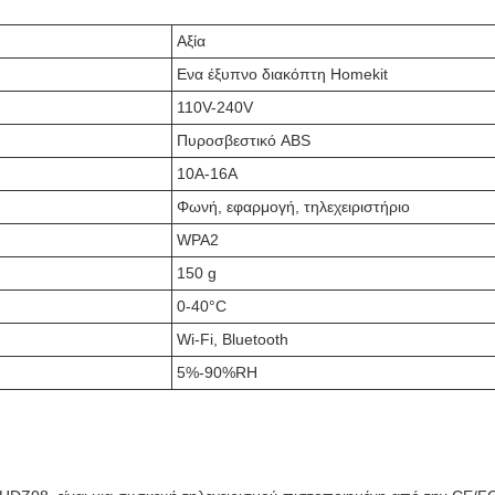
Αξία
Ενα έξυπνο διακόπτη Homekit
110V-240V
Πυροσβεστικό ABS
10Α-16Α
Φωνή, εφαρμογή, τηλεχειριστήριο
WPA2
150 g
0-40°C
Wi-Fi, Bluetooth
5%-90%RH