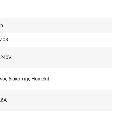
gh
Z08
-240V
νος διακόπτης Homekit
16A