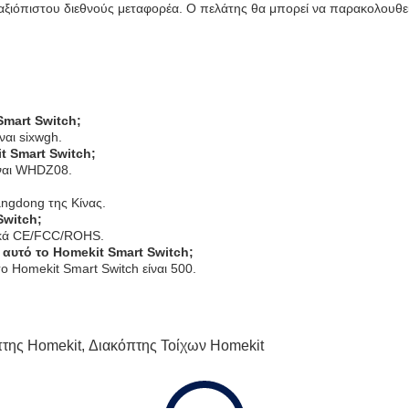
αξιόπιστου διεθνούς μεταφορέα. Ο πελάτης θα μπορεί να παρακολουθεί
Smart Switch;
ναι sixwgh.
t Smart Switch;
ίναι WHDZ08.
angdong της Κίνας.
Switch;
τικά CE/FCC/ROHS.
 αυτό το Homekit Smart Switch;
ο Homekit Smart Switch είναι 500.
της Homekit
,
Διακόπτης Τοίχων Homekit