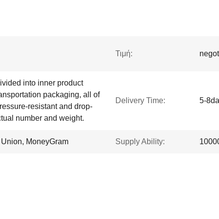
Τιμή:
negot
vided into inner product
nsportation packaging, all of
Delivery Time:
5-8d
ressure-resistant and drop-
actual number and weight.
rn Union, MoneyGram
Supply Ability:
1000