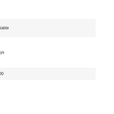
iable
ays
00