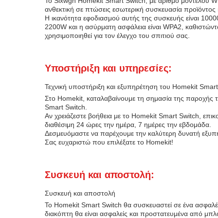
Το Sixwgh Homekit Smart Switch, με αριθμό μοντέλου W
ανθεκτική σε πτώσεις εσωτερική συσκευασία προϊόντος
Η ικανότητα εφοδιασμού αυτής της συσκευής είναι 10000
2200W και η ασύρματη ασφάλεια είναι WPA2, καθιστώντας
χρησιμοποιηθεί για τον έλεγχο του σπιτιού σας.
Υποστήριξη και υπηρεσίες:
Τεχνική υποστήριξη και εξυπηρέτηση του Homekit Smart
Στο Homekit, καταλαβαίνουμε τη σημασία της παροχής τε
Smart Switch.
Αν χρειάζεστε βοήθεια με το Homekit Smart Switch, επικ
διαθέσιμη 24 ώρες την ημέρα, 7 ημέρες την εβδομάδα.
Δεσμευόμαστε να παρέχουμε την καλύτερη δυνατή εξυπη
Σας ευχαριστώ που επιλέξατε το Homekit!
Συσκευή και αποστολή:
Συσκευή και αποστολή
Το Homekit Smart Switch θα συσκευαστεί σε ένα ασφαλές
διακόπτη θα είναι ασφαλείς και προστατευμένα από μπλ