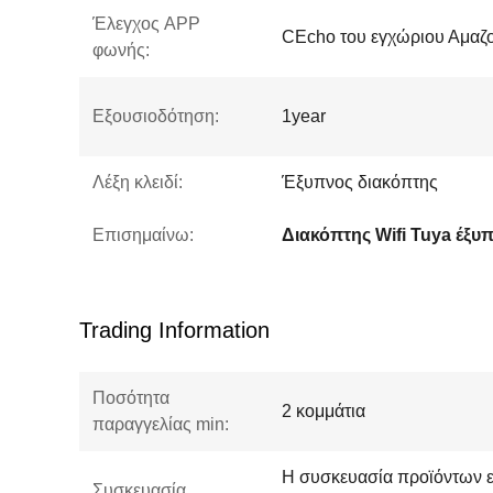
Έλεγχος APP
CEcho του εγχώριου Αμαζο
φωνής:
Εξουσιοδότηση:
1year
Λέξη κλειδί:
Έξυπνος διακόπτης
Επισημαίνω:
Διακόπτης Wifi Tuya έξυ
Trading Information
Ποσότητα
2 κομμάτια
παραγγελίας min:
Η συσκευασία προϊόντων ε
Συσκευασία