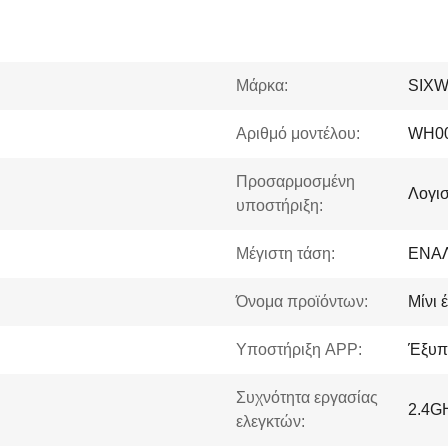
Μάρκα:
SIX
Αριθμό μοντέλου:
WH0
Προσαρμοσμένη
Λογι
υποστήριξη:
Μέγιστη τάση:
ΕΝΑΛ
Όνομα προϊόντων:
Μίνι 
Υποστήριξη APP:
Έξυπ
Συχνότητα εργασίας
2.4G
ελεγκτών: