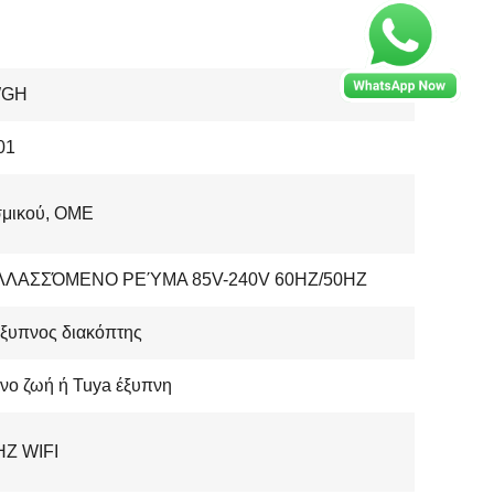
WGH
01
σμικού, OME
ΛΑΣΣΌΜΕΝΟ ΡΕΎΜΑ 85V-240V 60HZ/50HZ
έξυπνος διακόπτης
νο ζωή ή Tuya έξυπνη
HZ WIFI